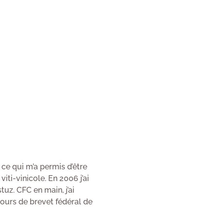
 ce qui m’a permis d’être
ti-vinicole. En 2006 j’ai
uz. CFC en main, j’ai
cours de brevet fédéral de