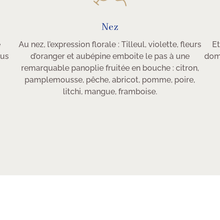
Nez
e
Au nez, l’expression florale : Tilleul, violette, fleurs
Et
lus
d’oranger et aubépine emboite le pas à une
domi
remarquable panoplie fruitée en bouche : citron,
pamplemousse, pêche, abricot, pomme, poire,
litchi, mangue, framboise.