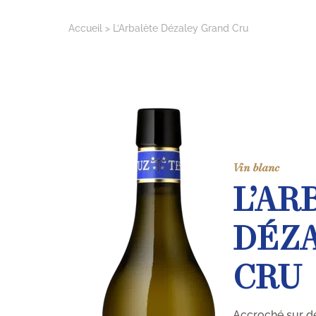
Accueil
L’Arbalète Dézaley Grand Cru
Vin blanc
L’AR
DÉZ
CRU
Accroché sur de