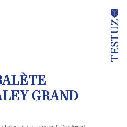
BALÈTE
ALEY GRAND
s terrasses très abruptes, le Dézaley est