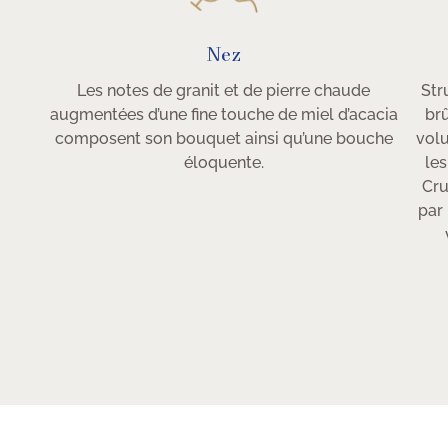
Nez
Les notes de granit et de pierre chaude
Str
augmentées d’une fine touche de miel d’acacia
brû
composent son bouquet ainsi qu’une bouche
volu
éloquente.
les
Cru
par