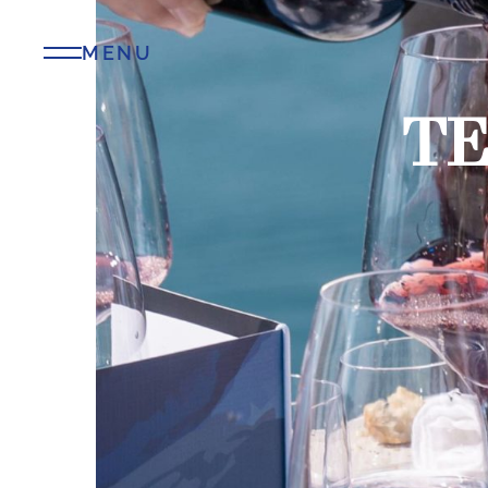
MENU
TE
L’E