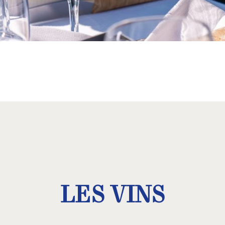
able de nos vins Signature, résultat d’une attention minutieus
LES VINS