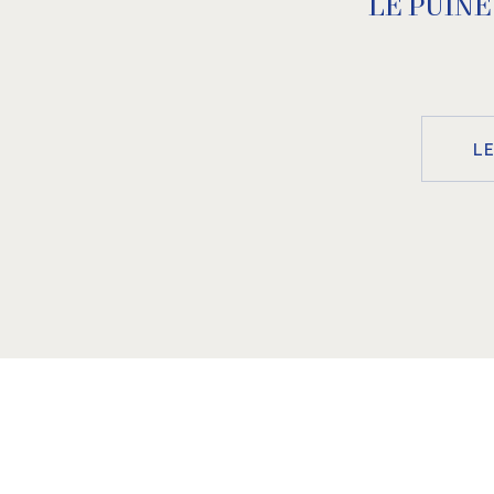
LE PUÎN
L